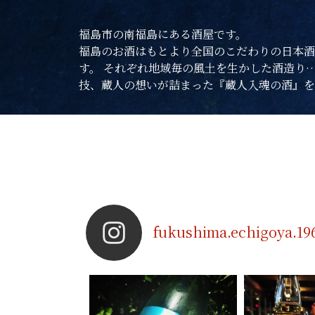
福島市の南福島にある酒屋です。
福島のお酒はもとより全国のこだわりの日本酒
す。 それぞれ地域毎の風土を生かした酒造り
技、蔵人の想いが詰まった『蔵人入魂の酒』を
fukushima.echigoya.19