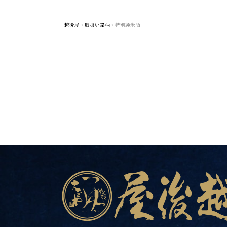
越後屋
>
取扱い銘柄
>
特別純米酒