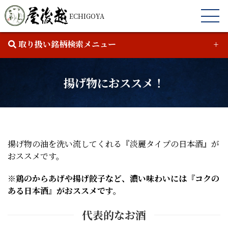
ECHIGOYA
取り扱い銘柄検索メニュー
揚げ物におススメ！
揚げ物の油を洗い流してくれる『淡麗タイプの日本酒』が
￥
0
-
￥
0
おススメです。
※鶏のからあげや揚げ餃子など、濃い味わいには『コクの
ある日本酒』がおススメです。
代表的なお酒