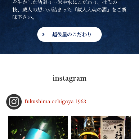
を生かした酒造り…米や水にこだわり、杜氏の
技、蔵人の想いが詰まった『蔵人入魂の酒』をご賞
味下さい。
越後屋のこだわり
instagram
fukushima.echigoya.1963