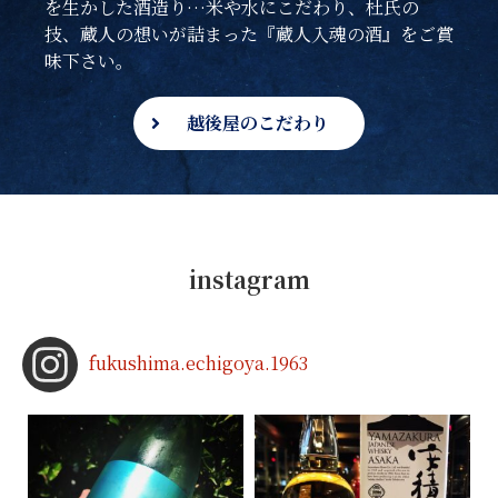
を生かした酒造り…米や水にこだわり、杜氏の
技、蔵人の想いが詰まった『蔵人入魂の酒』をご賞
味下さい。
越後屋のこだわり
instagram
fukushima.echigoya.1963