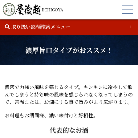
ECHIGOYA
取り扱い銘柄検索メニュー
濃厚旨口タイプがおススメ！
濃密で力強い風味を感じるタイプ。キンキンに冷やして飲
￥
0
-
￥
0
んでしまうと持ち味の風味を感じられなくなってしまうの
で、常温または、お燗にする事で旨みがより広がります。
お料理もお酒同様、濃い味付けと好相性。
代表的なお酒